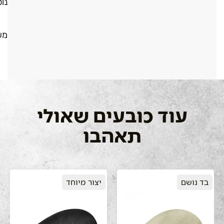
נו
מש
עוד כובעים שאולי
תאהבו
בד נושם
יצור מיוחד