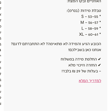
האוזניים ובקו המצח:
נ
ל
טבלת מידות (בס״מ):
א
* S – 53–55
ל
* M – 56–57
כ
* L – 58–59
ש
* XL – 60–61
ב
הכובע הגיע והמידה לא מתאימה? לא התחברתם לדגם?
ב
אנחנו כאן בשבילכם!
4
י
✔ החלפת מידה במשלוח
ע
✔ החזרה וזיכוי מלא
מ
– בעלות של 29 ₪ בלבד!
ק
ב
למדריך המלא
מ
ש
9
.