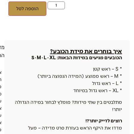
הוספה לסל
מדי
איך בוחרים את מידת הכובע?
הח
הכובעים מגיעים במידות הבאות: S · M · L · XL
* S – ראש קטן
א
* M – ראש ממוצע (המידה הנפוצה ביותר)
ה
* L – ראש גדול
מ
* XL – ראש גדול במיוחד
ס
ש
מתלבטים בין שתי מידות? מומלץ לבחור במידה הגדולה
א
יותר!
ש
רוצים לדייק יותר?!
א
מדדו את היקף הראש בעזרת סרט מדידה – מעל
מ