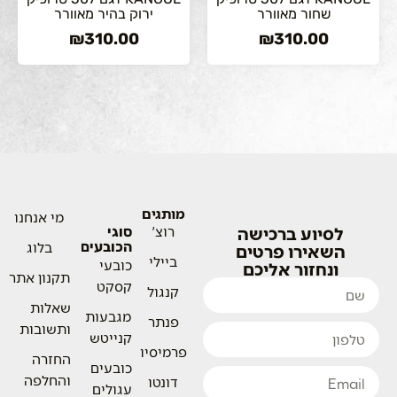
שחור מאוורר
ירוק בהיר מאוורר
₪
310.00
₪
310.00
מותגים
מי אנחנו
לסיוע ברכישה
רוצ'
סוגי
הכובעים
בלוג
השאירו פרטים
ביילי
כובעי
ונחזור אליכם
תקנון אתר
קסקט
קנגול
שאלות
מגבעות
פנתר
ותשובות
קנייטש
פרמיסיו
החזרה
כובעים
והחלפה
דונטו
עגולים