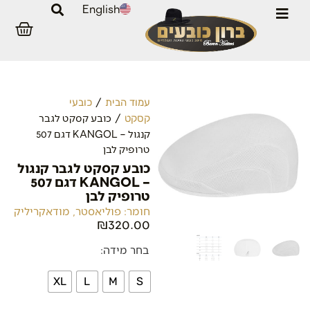
English
/
עמוד הבית
כובעי
/ כובע קסקט לגבר
קסקט
קנגול – KANGOL דגם 507
טרופיק לבן
כובע קסקט לגבר קנגול
– KANGOL דגם 507
טרופיק לבן
חומר: פוליאסטר, מודאקריליק
₪
320.00
בחר מידה:
XL
L
M
S