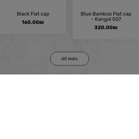
Black Flat cap
Blue Bamboo Flat cap
– Kangol 507
160.00
₪
320.00
₪
All Hats
For purchase ass