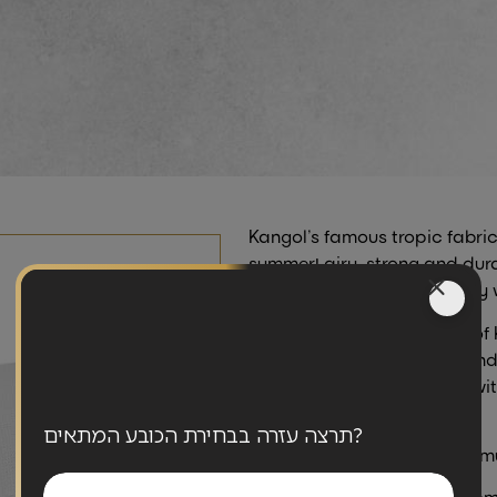
Kangol’s famous tropic fabric i
summer! airy, strong and dur
sweat and dirt, and is easily
The 507 is a classic model of K
modern shape with the round
look that blends perfectly wit
out of fashion!
תרצה עזרה בבחירת הכובע המתאים?
This is a clothing item that m
‘Tropic’ means the hat is com