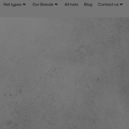
Hat types
Our Brands
All hats
Blog
Contact us