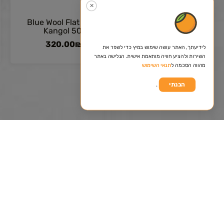
✕
Blue Wool Flat cap –
Kangol 507
320.00
₪
לידיעתך, האתר עושה שימוש במיץ כדי לשפר את
השירות ולהציע חוויה מותאמת אישית. הגלישה באתר
מהווה הסכמה ל
תנאי השימוש
.
הבנתי
istance, please leave details