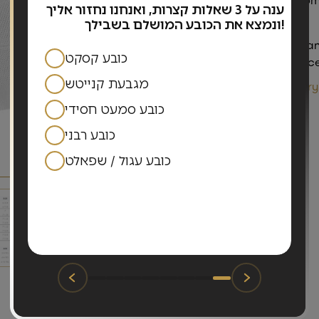
ענה על 3 שאלות קצרות, ואנחנו נחזור אליך
ה
airy.
ונמצא את הכובע המושלם בשבילך!
יח
The hat is suitable for men 
כובע קסקט
several colors for your choice
שם
מגבעת קנייטש
Material: Polyester, Modacry
320.00
₪
כובע סמעט חסידי
בחר מידה:
כובע רבני
טל
L
M
S
XL
כובע עגול / שפאלט
Additional products:
Hat cleaning
brush
(+40.00₪)