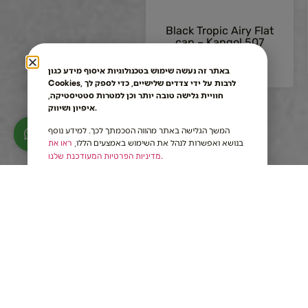
Black Tropic Airy Flat
cap – Kangol 507
380.00
₪
באתר זה נעשה שימוש בטכנולוגיות איסוף מידע כגון
Cookies, לרבות על ידי צדדים שלישיים, כדי לספק לך
חוויית גלישה טובה יותר וכן למטרות סטטיסטיקה,
איפיון ושיווק.
המשך הגלישה באתר מהווה הסכמתך לכך. למידע נוסף
בנושא ואפשרות לנהל את השימוש באמצעים הללו,
ראו את
מדיניות הפרטיות המעודכנת שלנו.
Our Brands
Hat types
About us
Baron Hats
Kneich Hats