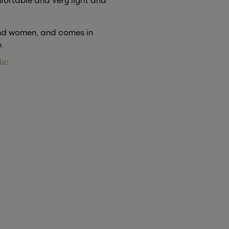
and women, and comes in
.
lic