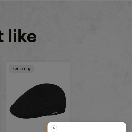
 like
summery
✕