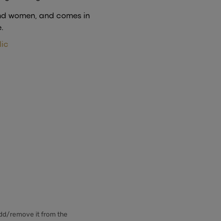
and women, and comes in
.
lic
add/remove it from the