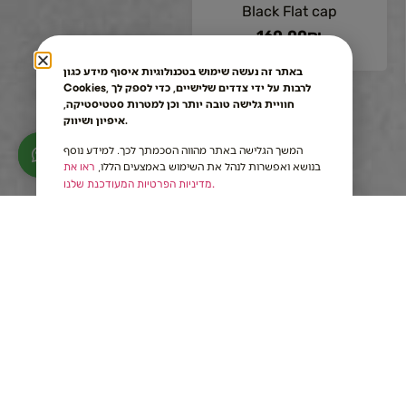
Black Flat cap
160.00
₪
באתר זה נעשה שימוש בטכנולוגיות איסוף מידע כגון
Cookies, לרבות על ידי צדדים שלישיים, כדי לספק לך
חוויית גלישה טובה יותר וכן למטרות סטטיסטיקה,
איפיון ושיווק.
המשך הגלישה באתר מהווה הסכמתך לכך. למידע נוסף
בנושא ואפשרות לנהל את השימוש באמצעים הללו,
ראו את
מדיניות הפרטיות המעודכנת שלנו.
Our Brands
Hat types
About us
Baron Hats
Kneich Hats
Blog
Roche
Round Hats and Shpalt
Website reg