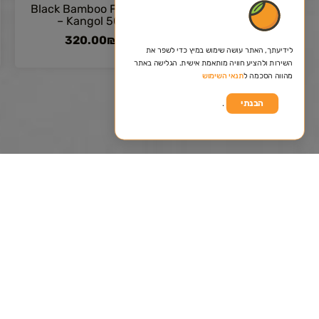
Black Bamboo Flat cap
– Kangol 507
320.00
₪
לידיעתך, האתר עושה שימוש במיץ כדי לשפר את
השירות ולהציע חוויה מותאמת אישית. הגלישה באתר
מהווה הסכמה ל
תנאי השימוש
.
הבנתי
istance, please leave details
will get back to you