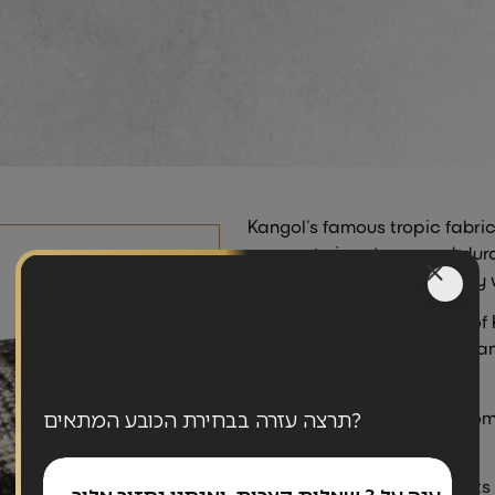
Kangol’s famous tropic fabric i
summer! airy, strong and dur
sweat and dirt, and is easily
The 507 is a classic model of K
its name from the original Ka
created.
‘Tropic’ means the hat is com
תרצה עזרה בבחירת הכובע המתאים?
airy.
This model comes with vents 