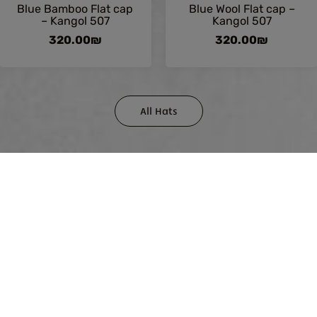
Blue Bamboo Flat cap
Blue Wool Flat cap –
– Kangol 507
Kangol 507
320.00
₪
320.00
₪
All Hats
For purchase ass
and we 
ulations