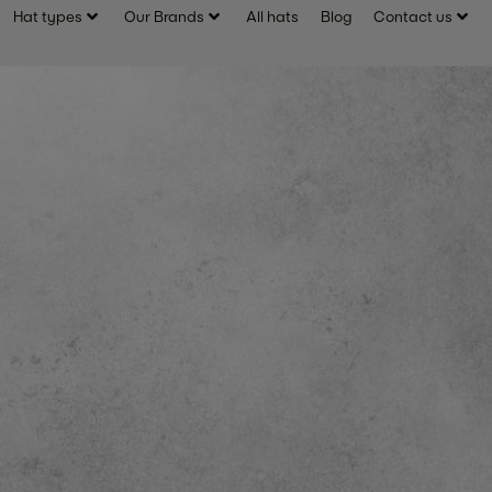
Hat types
Our Brands
All hats
Blog
Contact us