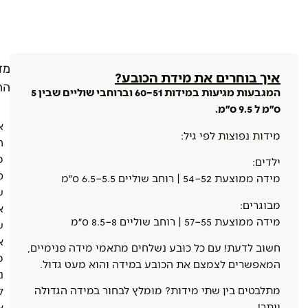
מדי
איך בוחרים את מידת הכובע?
הח
המגבעות מגיעות במידות 51–60 וברוחבי שוליים שבין 5
ס״מ ל 9.5 ס״מ.
א
מידות נפוצות לפי גיל:
ה
מ
ילדים:
ס
מידה ממוצעת 52–54 | רוחב שוליים 5.5–6.5 ס״מ
ש
מבוגרים:
א
מידה ממוצעת 55–57 | רוחב שוליים 8–8.5 ס״מ
ש
א
חשוב לדעת! עם כל כובע נשלחים מתאמי מידה פנימיים,
מ
המאפשרים לצמצם את הכובע במידה והוא מעט גדול.
נ
מתלבטים בין שתי מידות? מומלץ לבחור במידה הגדולה
ל
יותר!
א