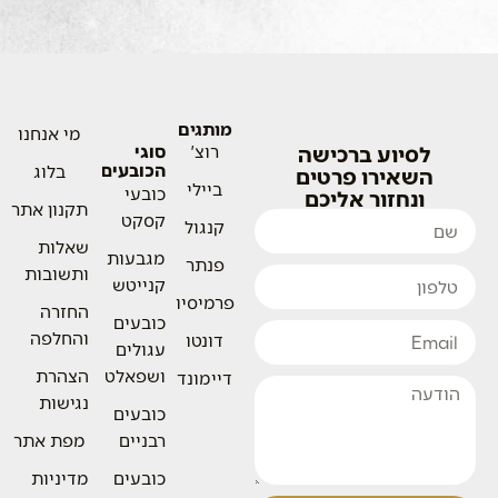
מותגים
מי אנחנו
לסיוע ברכישה
רוצ'
סוגי
הכובעים
בלוג
השאירו פרטים
ביילי
כובעי
ונחזור אליכם
תקנון אתר
קסקט
קנגול
שאלות
מגבעות
פנתר
ותשובות
קנייטש
פרמיסיו
החזרה
כובעים
והחלפה
דונטו
עגולים
ושפאלט
הצהרת
דיימונד
נגישות
כובעים
רבניים
מפת אתר
כובעים
מדיניות