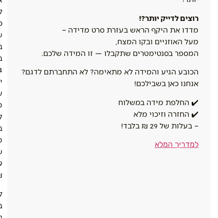
ל
רוצים לדייק יותר?!
כ
מדדו את היקף הראש בעזרת סרט מדידה –
ש
מעל האוזניים ובקו המצח,
ב
המספר בסנטימטרים שתקבלו — זו המידה שלכם.
ב
4
הכובע הגיע והמידה לא מתאימה? לא התחברתם לדגם?
י
אנחנו כאן בשבילכם!
ע
✔️ החלפת מידה במשלוח
מ
✔️ החזרה וזיכוי מלא
ק
– בעלות של 29 ₪ בלבד!
ב
מ
למדריך המלא
ש
9
.
ל
ב
ה