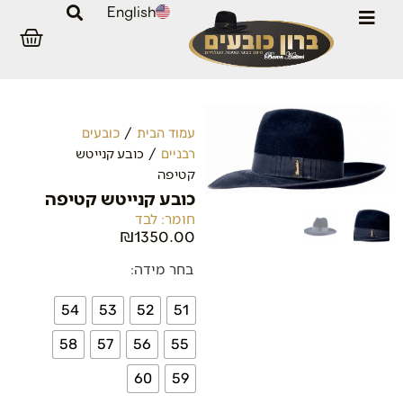
English
/
עמוד הבית
כובעים
/ כובע קנייטש
רבניים
קטיפה
כובע קנייטש קטיפה
חומר: לבד
₪
1350.00
בחר מידה:
54
53
52
51
58
57
56
55
60
59