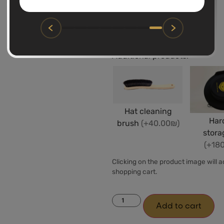
9.2
9.8
Additional products:
Hat cleaning
Har
brush
(+40.00₪)
stora
(+18
Clicking on the product image will 
shopping cart.
Add to cart