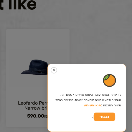
 like
✕
לידיעתך, האתר עושה שימוש במיץ כדי לשפר את
השירות ולהציע חוויה מותאמת אישית. הגלישה באתר
Leofardo Permisio
מהווה הסכמה ל
תנאי השימוש
Narrow brim
590.00
₪
.
הבנתי