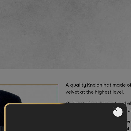
A quality Kneich hat made of
velvet at the highest level.
Characterized by a refined e
a strict procedure and with 
The hat has a rounded crown
characterized by an elegant