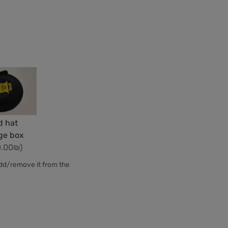
d hat
ge box
0.00₪)
add/remove it from the