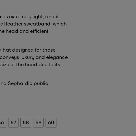
t is extremely light, and it
nal leather sweatband, which
the head and efficient
a hat designed for those
t conveys luxury and elegance,
 size of the head due to its
nd Sephardic public.
56
57
58
59
60