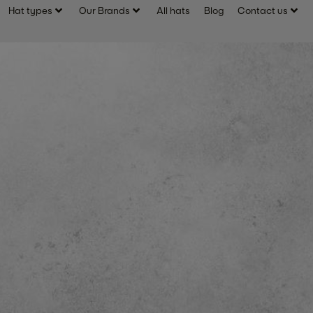
Hat types
Our Brands
All hats
Blog
Contact us