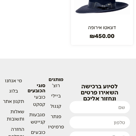
דונאטו אירופה
₪
450.00
מותגים
מי אנחנו
לסיוע ברכישה
רוצ'
סוגי
הכובעים
בלוג
השאירו פרטים
ביילי
כובעי
ונחזור אליכם
תקנון אתר
קסקט
קנגול
שאלות
מגבעות
פנתר
ותשובות
קנייטש
פרמיסיו
החזרה
כובעים