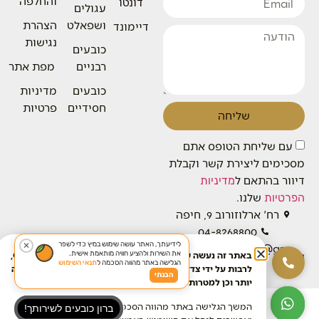
והחלפה
דונטו
עגולים
ושפאלט
הצהרת
דיימונד
נגישות
כובעים
רבניים
מפת אתר
כובעים
מדיניות
חסידיים
פרטיות
שליחה
עם שליחת הטופס אתם
מסכימים ליצירת קשר וקבלת
דיוור בהתאם ל
מדיניות
שלנו.
הפרטיות
רח' ארלוזורוב 9, חיפה
04-8268800
לידיעתך, האתר עושה שימוש במיץ כדי לשפר
✕
baronhats.service@gm
את השירות ולהציע חוויה מותאמת אישית.
באתר זה נעשה שימוש בטכנולוגיות איסוף מידע כגון Cookies,
ail.com
הגלישה באתר מהווה הסכמה ל
תנאי השימוש
לרבות על ידי צדדים שלישיים, כדי לספק לך חוויית גלישה טובה
הבנתי
יותר וכן למטרות סטטיסטיקה, איפיון ושיווק.
עיצוב ופיתוח:
פייגי וילבושביץ
המשך הגלישה באתר מהווה הסכמתך לכך. למידע נוסף בנושא
ברון כובעים לשירותך!