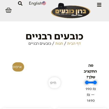
English
כובעים רבניים
/
/
כובעים רבניים
דף הבית
חנות
מה
איפוס סינון
התקציב
שלך?
990
₪
₪
—
1490