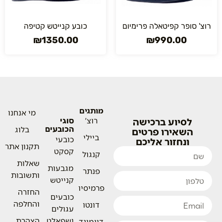
רוצ' סופר קפיטאלה פרימיום
כובע קנייטש קטיפה
₪
1350.00
₪
990.00
מותגים
מי אנחנו
לסיוע ברכישה
רוצ'
סוגי
הכובעים
בלוג
השאירו פרטים
ביילי
כובעי
ונחזור אליכם
תקנון אתר
קסקט
קנגול
שאלות
מגבעות
פנתר
ותשובות
קנייטש
פרמיסיו
החזרה
כובעים
והחלפה
דונטו
עגולים
ושפאלט
הצהרת
דיימונד