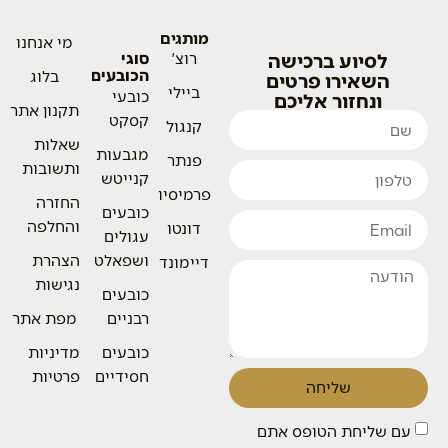
מותגים
מי אנחנו
לסיוע ברכישה
רוצ'
סוגי
הכובעים
בלוג
השאירו פרטים
ביילי
כובעי
ונחזור אליכם
תקנון אתר
קסקט
קנגול
שאלות
מגבעות
פנתר
ותשובות
קנייטש
פרמיסיו
החזרה
כובעים
והחלפה
דונטו
עגולים
ושפאלט
הצהרת
דיימונד
נגישות
כובעים
רבניים
מפת אתר
כובעים
מדיניות
חסידיים
פרטיות
שליחה
עם שליחת הטופס אתם