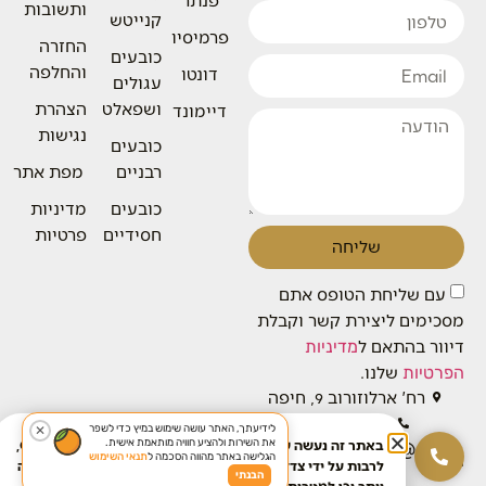
ותשובות
קנייטש
פרמיסיו
החזרה
כובעים
והחלפה
דונטו
עגולים
ושפאלט
הצהרת
דיימונד
נגישות
כובעים
רבניים
מפת אתר
כובעים
מדיניות
חסידיים
פרטיות
שליחה
עם שליחת הטופס אתם
מסכימים ליצירת קשר וקבלת
דיוור בהתאם ל
מדיניות
שלנו.
הפרטיות
רח' ארלוזורוב 9, חיפה
04-8268800
לידיעתך, האתר עושה שימוש במיץ כדי לשפר
✕
את השירות ולהציע חוויה מותאמת אישית.
באתר זה נעשה שימוש בטכנולוגיות איסוף מידע כגון Cookies,
baronhats.service@gm
הגלישה באתר מהווה הסכמה ל
תנאי השימוש
לרבות על ידי צדדים שלישיים, כדי לספק לך חוויית גלישה טובה
ail.com
הבנתי