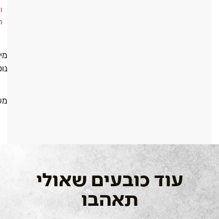
ו
ה
מי
נו
מש
עוד כובעים שאולי
תאהבו