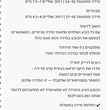
ס
מידה ממוצעת 52–54 | רוחב שוליים 7–7.5 ס״מ
ש
מבוגרים:
א
מידה ממוצעת 55–57 | רוחב שוליים 8–8.5 ס״מ
ש
א
חשוב לדעת!
מ
עם כל כובע נשלחים מתאמי מידה פנימיים, המאפשרים
נ
לצמצם את הכובע במידה והוא מעט גדול.
ל
מתלבטים בין שתי מידות?
א
מומלץ לבחור במידה הגדולה יותר!
ל
כ
רוצים לדייק יותר?!
ש
מדדו את היקף הראש בעזרת סרט מדידה –
ב
מעל האוזניים ובקו המצח,
ב
המספר בסנטימטרים שתקבלו — זו המידה שלכם.
4
י
הכובע הגיע והמידה לא מתאימה? לא התחברתם לדגם?
ע
אנחנו כאן בשבילכם!
מ
✔️ החלפת מידה במשלוח
ק