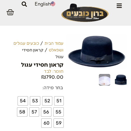
English
/
עמוד הבית
כובעים עגולים
/ קראון חסידי
ושפאלט
עגול
קראון חסידי עגול
חומר: לבד
₪
790.00
בחר מידה:
54
53
52
51
58
57
56
55
60
59