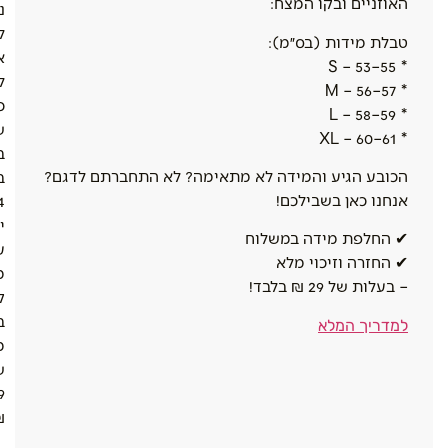
האוזניים ובקו המצח:
נ
ל
טבלת מידות (בס״מ):
א
* S – 53–55
ל
* M – 56–57
כ
* L – 58–59
ש
* XL – 60–61
ב
הכובע הגיע והמידה לא מתאימה? לא התחברתם לדגם?
ב
אנחנו כאן בשבילכם!
4
י
✔ החלפת מידה במשלוח
ע
✔ החזרה וזיכוי מלא
מ
– בעלות של 29 ₪ בלבד!
ק
ב
למדריך המלא
מ
ש
9
.