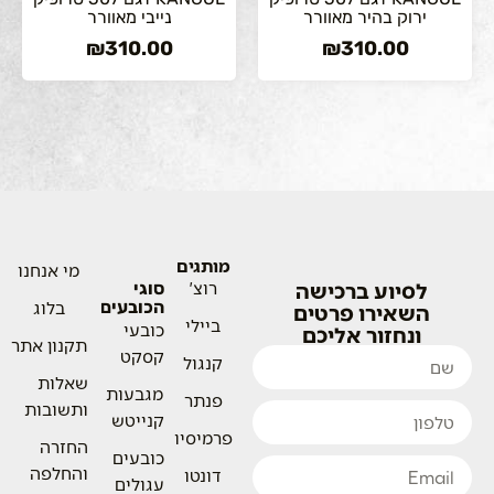
ירוק בהיר מאוורר
נייבי מאוורר
₪
310.00
₪
310.00
מותגים
מי אנחנו
לסיוע ברכישה
רוצ'
סוגי
הכובעים
בלוג
השאירו פרטים
ביילי
כובעי
ונחזור אליכם
תקנון אתר
קסקט
קנגול
שאלות
מגבעות
פנתר
ותשובות
קנייטש
פרמיסיו
החזרה
כובעים
והחלפה
דונטו
עגולים