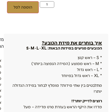
הוספה לסל
מדי
איך בוחרים את מידת הכובע?
הח
הכובעים מגיעים במידות הבאות: S · M · L · XL
* S – ראש קטן
א
* M – ראש ממוצע (המידה הנפוצה ביותר)
ה
* L – ראש גדול
מ
* XL – ראש גדול במיוחד
ס
ש
מתלבטים בין שתי מידות? מומלץ לבחור במידה הגדולה
א
יותר!
ש
רוצים לדייק יותר?!
א
מדדו את היקף הראש בעזרת סרט מדידה – מעל
מ