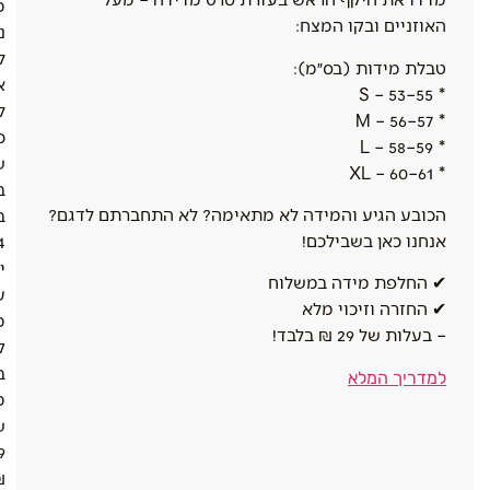
מ
האוזניים ובקו המצח:
נ
ל
טבלת מידות (בס״מ):
א
* S – 53–55
ל
* M – 56–57
כ
* L – 58–59
ש
* XL – 60–61
ב
הכובע הגיע והמידה לא מתאימה? לא התחברתם לדגם?
ב
אנחנו כאן בשבילכם!
4
י
✔ החלפת מידה במשלוח
ע
✔ החזרה וזיכוי מלא
מ
– בעלות של 29 ₪ בלבד!
ק
ב
למדריך המלא
מ
ש
9
.