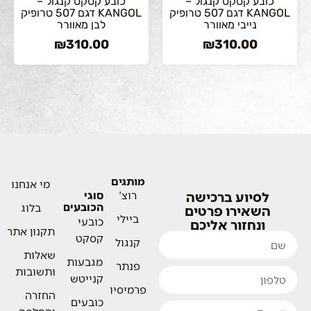
כובע קסקט קנגול –
כובע קסקט קנגול –
KANGOL דגם 507 טרופיק
KANGOL דגם 507 טרופיק
נייבי מאוורר
לבן מאוורר
₪
310.00
₪
310.00
מותגים
מי אנחנו
לסיוע ברכישה
רוצ'
סוגי
הכובעים
בלוג
השאירו פרטים
ביילי
כובעי
ונחזור אליכם
תקנון אתר
קסקט
קנגול
שאלות
מגבעות
פנתר
ותשובות
קנייטש
פרמיסיו
החזרה
כובעים