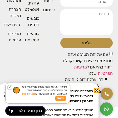
והחלפה
דונטו
עגולים
ושפאלט
הצהרת
דיימונד
נגישות
כובעים
רבניים
מפת אתר
כובעים
מדיניות
חסידיים
פרטיות
שליחה
עם שליחת הטופס אתם
מסכימים ליצירת קשר וקבלת
דיוור בהתאם ל
מדיניות
שלנו.
הפרטיות
רח' ארלוזורוב 9, חיפה
04-8268800
לידיעתך, האתר עושה שימוש במיץ כדי לשפר
✕
את השירות ולהציע חוויה מותאמת אישית.
באתר זה נעשה שימוש בטכנולוגיות איסוף מידע כגון Cookies,
baronhats.service@gm
הגלישה באתר מהווה הסכמה ל
תנאי השימוש
לרבות על ידי צדדים שלישיים, כדי לספק לך חוויית גלישה טובה
ail.com
הבנתי
יותר וכן למטרות סטטיסטיקה, איפיון ושיווק.
המשך הגלישה באתר מהווה הסכמתך לכך. למידע נוסף בנושא
ברון כובעים לשירותך!
עיצוב ופיתוח:
פייגי וילבושביץ
ואפשרות לנהל את השימוש באמצעים הללו,
ראו את מדיניות