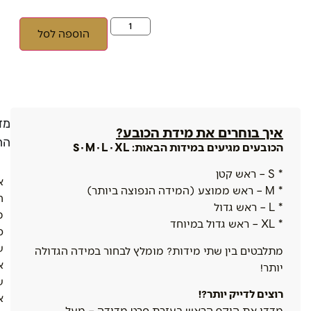
הוספה לסל
מדי
איך בוחרים את מידת הכובע?
הח
הכובעים מגיעים במידות הבאות: S · M · L · XL
* S – ראש קטן
א
* M – ראש ממוצע (המידה הנפוצה ביותר)
ה
* L – ראש גדול
מ
* XL – ראש גדול במיוחד
ס
ש
מתלבטים בין שתי מידות? מומלץ לבחור במידה הגדולה
א
יותר!
ש
רוצים לדייק יותר?!
א
מדדו את היקף הראש בעזרת סרט מדידה – מעל