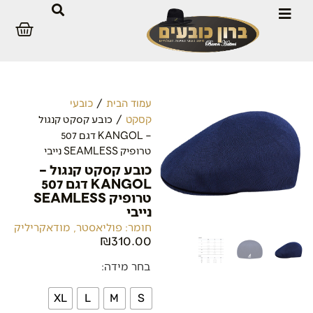
/
עמוד הבית
כובעי
/ כובע קסקט קנגול
קסקט
– KANGOL דגם 507
טרופיק SEAMLESS נייבי
כובע קסקט קנגול –
KANGOL דגם 507
טרופיק SEAMLESS
נייבי
חומר: פוליאסטר, מודאקריליק
₪
310.00
בחר מידה:
XL
L
M
S