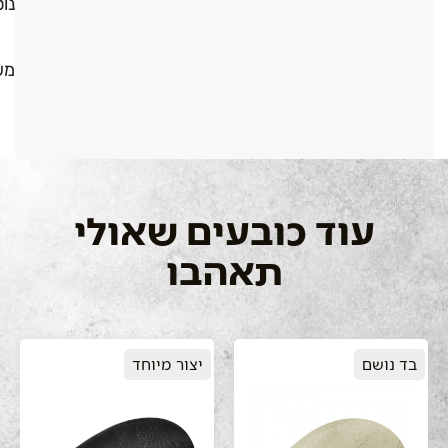
נו
מש
עוד כובעים שאולי
תאהבו
בד נושם
יצור מיוחד