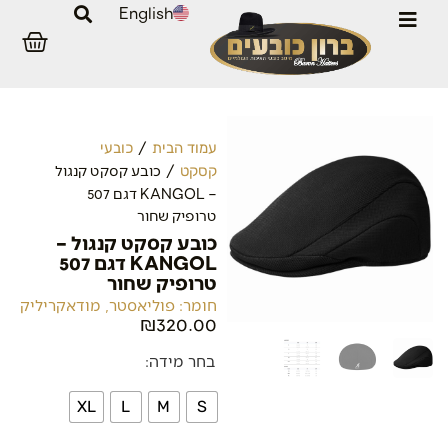
English
/
עמוד הבית
כובעי
/ כובע קסקט קנגול
קסקט
– KANGOL דגם 507
טרופיק שחור
כובע קסקט קנגול –
KANGOL דגם 507
טרופיק שחור
חומר: פוליאסטר, מודאקריליק
₪
320.00
בחר מידה:
XL
L
M
S