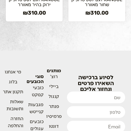
שחור מאוורר
ירוק בהיר מאוורר
₪
310.00
₪
310.00
מותגים
מי אנחנו
לסיוע ברכישה
רוצ'
סוגי
הכובעים
בלוג
השאירו פרטים
ביילי
כובעי
ונחזור אליכם
תקנון אתר
קסקט
קנגול
שאלות
מגבעות
פנתר
ותשובות
קנייטש
פרמיסיו
החזרה
כובעים
והחלפה
דונטו
עגולים