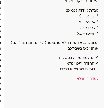
האוזניים ובקו המצח:
נ
ל
טבלת מידות (בס״מ):
א
* S – 53–55
ל
* M – 56–57
כ
* L – 58–59
ש
* XL – 60–61
ב
הכובע הגיע והמידה לא מתאימה? לא התחברתם לדגם?
ב
אנחנו כאן בשבילכם!
4
י
✔ החלפת מידה במשלוח
ע
✔ החזרה וזיכוי מלא
מ
– בעלות של 29 ₪ בלבד!
ק
ב
למדריך המלא
מ
ש
9
.