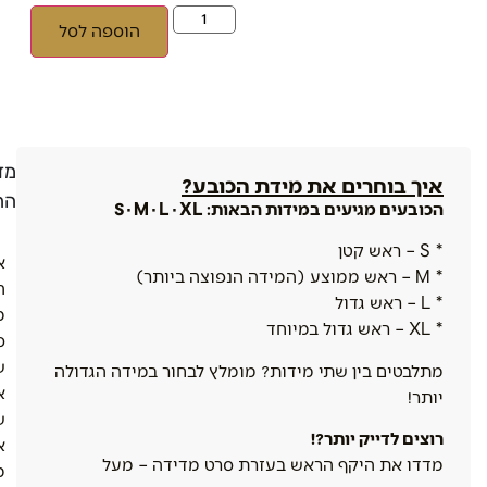
הוספה לסל
מדי
איך בוחרים את מידת הכובע?
הח
הכובעים מגיעים במידות הבאות: S · M · L · XL
* S – ראש קטן
א
* M – ראש ממוצע (המידה הנפוצה ביותר)
ה
* L – ראש גדול
מ
* XL – ראש גדול במיוחד
ס
ש
מתלבטים בין שתי מידות? מומלץ לבחור במידה הגדולה
א
יותר!
ש
רוצים לדייק יותר?!
א
מדדו את היקף הראש בעזרת סרט מדידה – מעל
מ