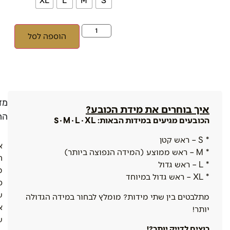
XL
L
M
S
הוספה לסל
מדי
איך בוחרים את מידת הכובע?
הח
הכובעים מגיעים במידות הבאות: S · M · L · XL
* S – ראש קטן
א
* M – ראש ממוצע (המידה הנפוצה ביותר)
ה
* L – ראש גדול
מ
* XL – ראש גדול במיוחד
ס
ש
מתלבטים בין שתי מידות? מומלץ לבחור במידה הגדולה
א
יותר!
ש
רוצים לדייק יותר?!