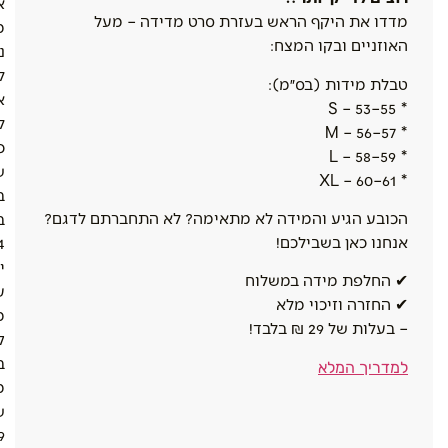
א
מדדו את היקף הראש בעזרת סרט מדידה – מעל
מ
האוזניים ובקו המצח:
נ
ל
טבלת מידות (בס״מ):
א
* S – 53–55
ל
* M – 56–57
כ
* L – 58–59
ש
* XL – 60–61
ב
הכובע הגיע והמידה לא מתאימה? לא התחברתם לדגם?
ב
אנחנו כאן בשבילכם!
4
י
✔ החלפת מידה במשלוח
ע
✔ החזרה וזיכוי מלא
מ
– בעלות של 29 ₪ בלבד!
ק
ב
למדריך המלא
מ
ש
9