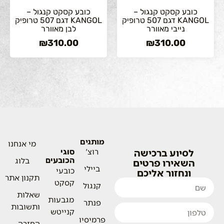
כובע קסקט קנגול –
כובע קסקט קנגול –
KANGOL דגם 507 טרופיק
KANGOL דגם 507 טרופיק
נייבי מאוורר
לבן מאוורר
₪
310.00
₪
310.00
מותגים
מי אנחנו
לסיוע ברכישה
רוצ'
סוגי
הכובעים
בלוג
השאירו פרטים
ביילי
כובעי
ונחזור אליכם
תקנון אתר
קסקט
קנגול
שאלות
מגבעות
פנתר
ותשובות
קנייטש
פרמיסיו
החזרה