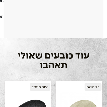
נו
מש
עוד כובעים שאולי
תאהבו
בד נושם
יצור מיוחד