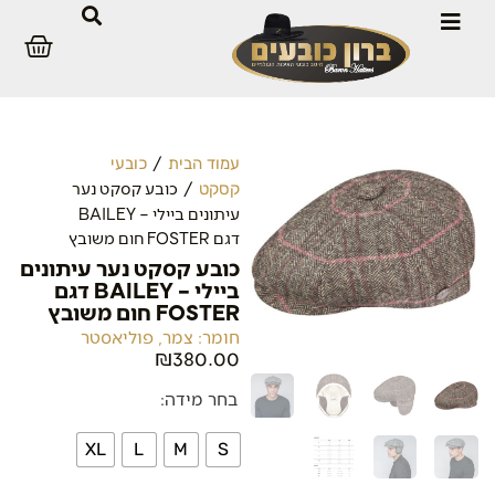
/
עמוד הבית
כובעי
/ כובע קסקט נער
קסקט
עיתונים ביילי – BAILEY
דגם FOSTER חום משובץ
כובע קסקט נער עיתונים
ביילי – BAILEY דגם
FOSTER חום משובץ
חומר: צמר, פוליאסטר
₪
380.00
בחר מידה:
XL
L
M
S