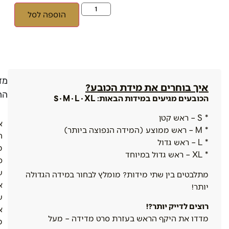
הוספה לסל
מדי
איך בוחרים את מידת הכובע?
הח
הכובעים מגיעים במידות הבאות: S · M · L · XL
* S – ראש קטן
א
* M – ראש ממוצע (המידה הנפוצה ביותר)
ה
* L – ראש גדול
מ
* XL – ראש גדול במיוחד
ס
ש
מתלבטים בין שתי מידות? מומלץ לבחור במידה הגדולה
א
יותר!
ש
רוצים לדייק יותר?!
א
מדדו את היקף הראש בעזרת סרט מדידה – מעל
מ