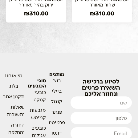
שחור מאוורר
ירוק בהיר מאוורר
₪
310.00
₪
310.00
מותגים
מי אנחנו
לסיוע ברכישה
רוצ'
סוגי
הכובעים
בלוג
השאירו פרטים
ביילי
כובעי
ונחזור אליכם
תקנון אתר
קסקט
קנגול
שאלות
מגבעות
פנתר
ותשובות
קנייטש
פרמיסיו
החזרה
כובעים
והחלפה
דונטו
עגולים