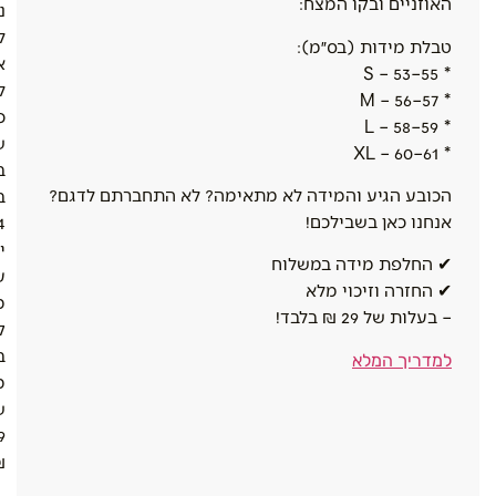
האוזניים ובקו המצח:
נ
ל
טבלת מידות (בס״מ):
א
* S – 53–55
ל
* M – 56–57
כ
* L – 58–59
ש
* XL – 60–61
ב
הכובע הגיע והמידה לא מתאימה? לא התחברתם לדגם?
ב
אנחנו כאן בשבילכם!
4
י
✔ החלפת מידה במשלוח
ע
✔ החזרה וזיכוי מלא
מ
– בעלות של 29 ₪ בלבד!
ק
ב
למדריך המלא
מ
ש
9
.