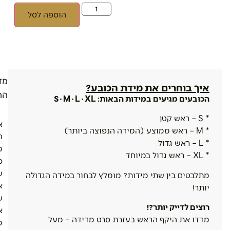
הוספה לסל
מדי
איך בוחרים את מידת הכובע?
הח
הכובעים מגיעים במידות הבאות: S · M · L · XL
* S – ראש קטן
א
* M – ראש ממוצע (המידה הנפוצה ביותר)
ה
* L – ראש גדול
מ
* XL – ראש גדול במיוחד
ס
ש
מתלבטים בין שתי מידות? מומלץ לבחור במידה הגדולה
א
יותר!
ש
רוצים לדייק יותר?!
א
מדדו את היקף הראש בעזרת סרט מדידה – מעל
מ