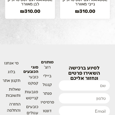
נייבי מאוורר
לבן מאוורר
₪
310.00
₪
310.00
מותגים
מי אנחנו
לסיוע ברכישה
רוצ'
סוגי
הכובעים
בלוג
השאירו פרטים
ביילי
כובעי
ונחזור אליכם
תקנון אתר
קסקט
קנגול
שאלות
מגבעות
פנתר
ותשובות
קנייטש
פרמיסיו
החזרה
כובעים
והחלפה
דונטו
עגולים