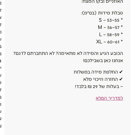
האוזניים ובקו המצח:
נ
ל
טבלת מידות (בס״מ):
א
* S – 53–55
ל
* M – 56–57
כ
* L – 58–59
ש
* XL – 60–61
ב
הכובע הגיע והמידה לא מתאימה? לא התחברתם לדגם?
ב
אנחנו כאן בשבילכם!
4
י
✔ החלפת מידה במשלוח
ע
✔ החזרה וזיכוי מלא
מ
– בעלות של 29 ₪ בלבד!
ק
ב
למדריך המלא
מ
ש
9
.