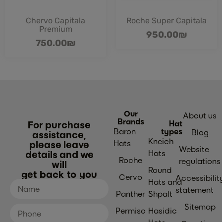
Chervo Capitala
Roche Super Capitala
Premium
950.00
₪
750.00
₪
Our
About us
Brands
For purchase
Hat
Baron
types
Blog
assistance,
Kneich
please leave
Hats
Website
details and we
Hats
Roche
regulations
will
Round
get back to you
Cervo
Accessibilit
Hats and
statement
Panther
Shpalt
Sitemap
Permiso
Hasidic