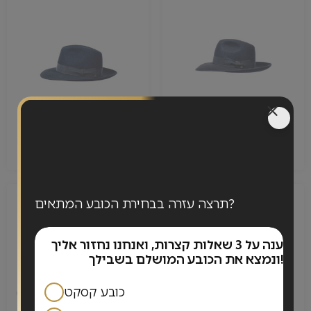
Panther Premium
Donato Europe Narrow
Narrow brim
brim
690.00
₪
450.00
₪
תרצה עזרה בבחירת הכובע המתאים?
ענה על 3 שאלות קצרות, ואנחנו נחזור אליך
הש
לי
כן
כן
שו
לק
ונמצא את הכובע המושלם בשבילך!
יחזו
ש
ל
לא
לא
ל
כובע קסקט
ג
ל
ל
ל
א
ל
שם מ