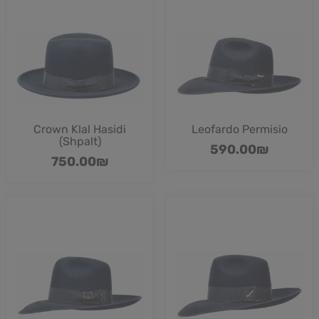
Crown Klal Hasidi
Leofardo Permisio
(Shpalt)
590.00
₪
750.00
₪