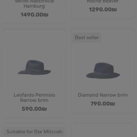
Velvet Rabbinical
Roche Beaver
Hamburg
1290.00
₪
1490.00
₪
Best seller
Leofardo Permisio
Diamond Narrow brim
Narrow brim
790.00
₪
590.00
₪
Suitable for Bar Mitzvah