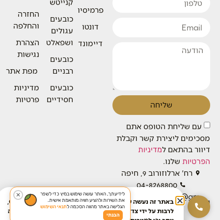
קנייטש
פרמיסיו
החזרה
כובעים
והחלפה
דונטו
עגולים
ושפאלט
הצהרת
דיימונד
נגישות
כובעים
רבניים
מפת אתר
כובעים
מדיניות
חסידיים
פרטיות
שליחה
עם שליחת הטופס אתם
מסכימים ליצירת קשר וקבלת
דיוור בהתאם ל
מדיניות
שלנו.
הפרטיות
רח' ארלוזורוב 9, חיפה
04-8268800
לידיעתך, האתר עושה שימוש במיץ כדי לשפר
✕
baronhats.service@gm
את השירות ולהציע חוויה מותאמת אישית.
באתר זה נעשה שימוש בטכנולוגיות איסוף מידע כגון Cookies,
ail.com
הגלישה באתר מהווה הסכמה ל
תנאי השימוש
לרבות על ידי צדדים שלישיים, כדי לספק לך חוויית גלישה טובה
הבנתי