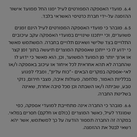
6.4. מועדי האספקה המפורטים לעיל ימנו החל ממועד אישור
ההזמנה על-ידי חברת כרטיסי האשראי בלבד.
6.5. מובהר כי מועדי האספקה המפורטים לעיל הינם זמנים
משוערים, וכי ייתכנו שינויים במועדי האספקה עקב עיכובים
התלויים בצד שלישי ושאינם תלויים בחברה. המשתמש מאשר
כי ידוע לו כי ייתכן שאספקת המוצרים תיעשה בתוך זמן קצר
או ארוך יותר מן המועד המשוער, וכן, הוא מאשר כי ידוע לו
שהחברה לא תהא אחראית לכל איחור או עיכוב באספקה ו/או
לאי-אספקה במקרים הבאים -"כוח עליון", ומבלי לפגוע
בכלליות האמור, מלחמה, פעולות איבה, מצבי חירום, נזקי
טבע, שביתה ו/או השבתה וכן מכל סיבה אחרת, שאינה
בשליטת החברה.
6.6. מובהר כי החברה אינה מתחייבת למועדי אספקה, כפי
שמוגדר לעיל, כאשר המוצרים (כולם או חלקם) חסרים במלאי.
במקרה זה החברה תמסור הודעה על כך למשתמש, אשר יהא
רשאי לבטל את ההזמנה.