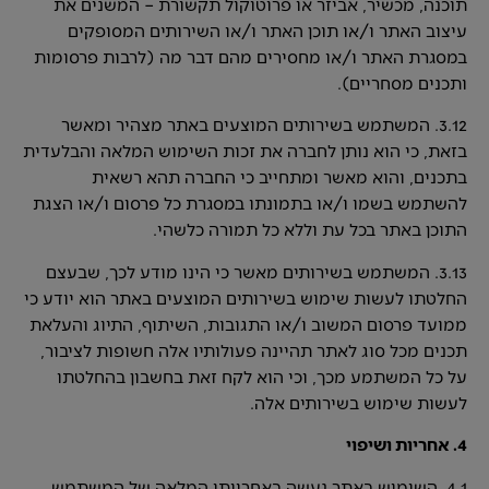
תוכנה, מכשיר, אביזר או פרוטוקול תקשורת – המשנים את
עיצוב האתר ו/או תוכן האתר ו/או השירותים המסופקים
במסגרת האתר ו/או מחסירים מהם דבר מה (לרבות פרסומות
ותכנים מסחריים).
3.12. המשתמש בשירותים המוצעים באתר מצהיר ומאשר
בזאת, כי הוא נותן לחברה את זכות השימוש המלאה והבלעדית
בתכנים, והוא מאשר ומתחייב כי החברה תהא רשאית
להשתמש בשמו ו/או בתמונתו במסגרת כל פרסום ו/או הצגת
התוכן באתר בכל עת וללא כל תמורה כלשהי.
3.13. המשתמש בשירותים מאשר כי הינו מודע לכך, שבעצם
החלטתו לעשות שימוש בשירותים המוצעים באתר הוא יודע כי
ממועד פרסום המשוב ו/או התגובות, השיתוף, התיוג והעלאת
תכנים מכל סוג לאתר תהיינה פעולותיו אלה חשופות לציבור,
על כל המשתמע מכך, וכי הוא לקח זאת בחשבון בהחלטתו
לעשות שימוש בשירותים אלה.
4. אחריות ושיפוי
4.1. השימוש באתר נעשה באחריותו המלאה של המשתמש.