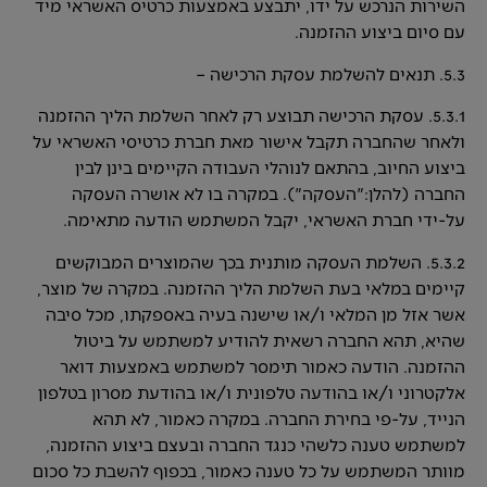
השירות הנרכש על ידו, יתבצע באמצעות כרטיס האשראי מיד
עם סיום ביצוע ההזמנה.
5.3. תנאים להשלמת עסקת הרכישה –
5.3.1. עסקת הרכישה תבוצע רק לאחר השלמת הליך ההזמנה
ולאחר שהחברה תקבל אישור מאת חברת כרטיסי האשראי על
ביצוע החיוב, בהתאם לנוהלי העבודה הקיימים בינן לבין
החברה (להלן:"העסקה"). במקרה בו לא אושרה העסקה
על-ידי חברת האשראי, יקבל המשתמש הודעה מתאימה.
5.3.2. השלמת העסקה מותנית בכך שהמוצרים המבוקשים
קיימים במלאי בעת השלמת הליך ההזמנה. במקרה של מוצר,
אשר אזל מן המלאי ו/או שישנה בעיה באספקתו, מכל סיבה
שהיא, תהא החברה רשאית להודיע למשתמש על ביטול
ההזמנה. הודעה כאמור תימסר למשתמש באמצעות דואר
אלקטרוני ו/או בהודעה טלפונית ו/או בהודעת מסרון בטלפון
הנייד, על-פי בחירת החברה. במקרה כאמור, לא תהא
למשתמש טענה כלשהי כנגד החברה ובעצם ביצוע ההזמנה,
מוותר המשתמש על כל טענה כאמור, בכפוף להשבת כל סכום