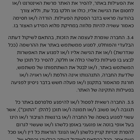
את הפעילות באתר, להסיר את האתר מרשת האינטרנט ו/או
לחסום את הגישה אליו, כולו או חלקו בכל עת, וללא צורך
בהודעה מראש בדבר הפסקת הפעילות. הורדה ו/או חסימה
כאמור עשויה להיות מלווה במחיקת מלוא המידע האצור בו.
3.4. החברה שומרת לעצמה את הזכות, בהתאם לשיקול דעתה
הבלעדי והמוחלט, למנוע ממשתמש באתר את ההרשמה (ככל
שנדרשת) ו/או את הגישה אליו ו/או למנוע את האפשרות
לבצע בו פעילות כלשהי כולה או חלקה, להסיר כל תוכן של
המשתמש באתר, ו/או לבטל את השתתפותו של משתמש,
שלדעת החברה, התנהגותו אינה הולמת ו/או ראויה ו/או
חורגת מהאמור בתקנון ו/או מעלה חשש בדבר ניסיון לפגיעה
בפעילות התקינה של האתר.
3.5. החברה רשאית לפסול ו/או להימנע מלפרסם באתר כל
תגובה ו/או משוב ו/או תמונה ו/או תוכן (להלן: "התוכן"), אשר
עשוי לפגוע בשמה של החברה ו/או ברגשות הציבור ו/או הינו
בעל אופי בוטה או פוגעני באופן כלשהו ו/או שעשוי לגרום
להפרת זכויות קניין כלשהן ו/או הנוגד הוראות כל דין ו/או מכל
טעם אחר, הכל בהתאם לשיקול דעתה הבלעדי והמלא של