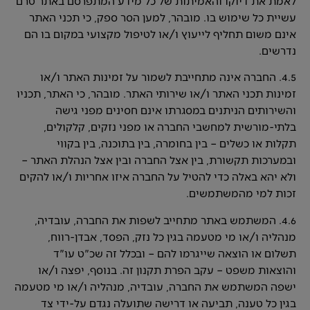
לאמת את דיוקו והאמיתות של כל מידע המתפרסם באתר טרם
עשיית כל שימוש בו. מובהר, למען הסר ספק, כי תכני האתר
אינם משום תחליף לייעוץ ו/או לטיפול מקצועי במקום בו הם
נדרשים.
4.5. החברה אינה מתחייבת לשמור על זמינות האתר ו/או
זמינות תכני האתר ו/או שירותי האתר. מובהר, כי האתר, תכניו
והשירותים הניתנים במסגרתו אינם חסינים מפני גישה
בלתי-מורשית למחשבי החברה או מפני נזקים, קלקולים,
תקלות או כשלים – בין בחומרה, בין בתוכנה, בין בקווי
ובמערכות תקשורת, בין אצל החברה ובין אצל הנהלת האתר –
ולא יהא באלה כדי להטיל על החברה איזו אחריות ו/או להקים
זכות למי מהמשתמשים.
4.6. המשתמש באתר מתחייב לשפות את החברה, עובדיה,
מנהליה ו/או מי מטעמה בגין כל נזק, הפסד, אבדן-רווח,
תשלום או הוצאה שייגרמו להם – ובכלל זה שכ"ט עו"ד
והוצאות משפט – עקב הפרת תקנון זה. בנוסף, יפצה ו/או
ישפה המשתמש את החברה, עובדיה, מנהליה ו/או מי מטעמה
בגין כל טענה, תביעה או דרישה שתועלה נגדם על-ידי צד