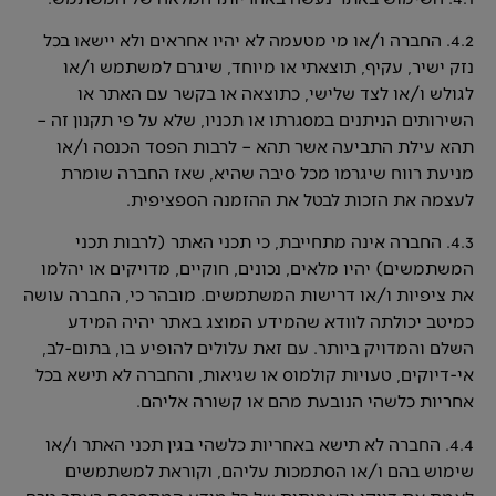
4.2. החברה ו/או מי מטעמה לא יהיו אחראים ולא יישאו בכל
נזק ישיר, עקיף, תוצאתי או מיוחד, שיגרם למשתמש ו/או
לגולש ו/או לצד שלישי, כתוצאה או בקשר עם האתר או
השירותים הניתנים במסגרתו או תכניו, שלא על פי תקנון זה –
תהא עילת התביעה אשר תהא – לרבות הפסד הכנסה ו/או
מניעת רווח שיגרמו מכל סיבה שהיא, שאז החברה שומרת
לעצמה את הזכות לבטל את ההזמנה הספציפית.
4.3. החברה אינה מתחייבת, כי תכני האתר (לרבות תכני
המשתמשים) יהיו מלאים, נכונים, חוקיים, מדויקים או יהלמו
את ציפיות ו/או דרישות המשתמשים. מובהר כי, החברה עושה
כמיטב יכולתה לוודא שהמידע המוצג באתר יהיה המידע
השלם והמדויק ביותר. עם זאת עלולים להופיע בו, בתום-לב,
אי-דיוקים, טעויות קולמוס או שגיאות, והחברה לא תישא בכל
אחריות כלשהי הנובעת מהם או קשורה אליהם.
4.4. החברה לא תישא באחריות כלשהי בגין תכני האתר ו/או
שימוש בהם ו/או הסתמכות עליהם, וקוראת למשתמשים