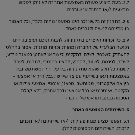
2.7. בעת ביצוע פעולה באמצעות אתר זה לא ניתן לממש
מבצעים ו/או הנחות או שוברים.
2.8. בתקנון זה בלשון זכר הינו מטעמי נוחות בלבד, וכל האמור
בו מתייחס לנשים ולגברים כאחד.
2.9. כל זכויות היוצרים בתקנון זה, לרבות תוכנו ועיצובו, הינן
רכושה הבלעדי של החברה ומהוות זכויות מוגנות. אסור בהחלט
להעתיק, לשכפל, לצלם, להקליט, ליצור או לאחסן במאגר מידע,
לשדר, לפרסם, לשווק, להפיץ, להציג בפומבי, לתרגם, לעבד,
לשנות כל חלק שהוא מתקנון זה בין על-ידי המשתמש ובין
באמצעות ו/או בשיתוף עם צד שלישי, בכל דרך או אמצעי –
בין אם אלקטרוני, ממוחשב, מכאני, אופטי, אמצעי צילום או
הקלטה, אינטרנט או בכל אמצעי ודרך אחרת, בלא קבלת
הסכמה בכתב ומראש של החברה.
3. השירותים המוצעים באתר
3.1. האתר מציע מגוון פעולות ו/או שירותים ו/או תכנים
לרבות, השירותים המפורטים להלן: