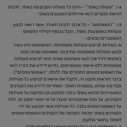
1.4. "פעולה באתר" – הינה כל פעולה המבוצעת באתר, לרבות
רכישת מוצרים ו/או שירותים המוצעים באתר.
1.5. "המשתמש" – כל אדם, לרבות תאגיד, אשר רשאי לבצע
פעולות באמצעות האתר, והכל בכפוף למילוי התנאים
המצטברים הבאים :
א. כשירות לביצוע פעולות משפטיות- המשתמש הינו כשיר
לבצע פעולות משפטיות מחייבות; משתמש שהינו קטין
(מתחת לגיל 18) ו/או משתמש שאינו זכאי לביצוע פעולות
משפטיות ללא אישור אפוטרופוס, נדרש ליידע את הוריו ו/או
את האפוטרופוסים החוקיים שלו (להלן: "האפוטרופוסים")
בדבר הוראות תקנון זה, ולקבל את אישורם לביצוע כל פעילות,
מכל סוג שהיא, במסגרת האתר. האחריות ליידע את הקטינים
המעוניינים לגלוש באתר בדבר התקנון וכן הפיקוח על פעילות
הקטינים, על מנת שהקטינים יפעלו על פי תנאי תקנון זה, חלה
על האפוטרופוסים בלבד. כל פעילות אשר תבוצע על ידי
הקטינים באתר מהווה הסכמה של הקטינים והאפוטרופוסים
לאמור בתנאי התקנון.
ב. המשתמש הינו בעל כרטיס אשראי בינלאומי תקף.