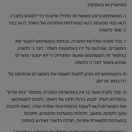
במישרין או בעקיפין;
ו. המשתמש ביצע מעשה או מחדל שיש בו כדי לפגוע בחברה
ו/או במי מטעמה ו/או בפעילותו התקינה של האתר ו/או בצד
ג' אחר כלשהו.
ז. בכל מקרה שלדעת החברה, בכוונת המשתמש למכור את
המוצרים, שנרכשו על ידו באמצעות האתר, לצד ג' כלשהו.
בהקשר זה המשתמש מאשר ומתחייב כי לא ימכור מוצרים
שרכש באתר לצד ג' כלשהו.
ח. המשתמש לא הגיע לחנות לאסוף את המוצרים שהוזמנו על
ידו בתוך 14 יום.
ט. בכל מקרה אשר בו אין באפשרות החברה, מחמת "כוח עליון"
כהגדרתו לעיל, לבצע ניהול תקין של האתר, לספק למשתמש
את המוצרים ו/או לעמוד בהתחייבות אחרת שלה, וזאת ולרבות
עקב תקלות מחשב, תקלות במערכת טלפונים, תקלות
במערכות תקשורת אחרות, חבלה כלשהי ואירוע בטחוני.
בנסיבות כאמור רשאית החברה לבטל את העסקה או להציע