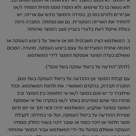
ולא נעשה בו כל שימוש, ולא הוסרו ממנו תווית המחיר ו/או
אביזרים נלווים כמו כן, במידה והמוצר נרכש עם אריזה, יש
להחזיר את האריזה המקורית, גם אם נפתחה. החברה הינה
בעלת שיקול דעת בלעדי בעניין מצב המוצר שהוחזר.
ב. המשתמש הציג חשבונית מס או אישור על ביצוע העסקה או
הוכחה אחרת המעידים על עצם ביצוע העסקה, מועדה, הסכום
ששולם בעדה ומועד אספקת המוצר לידי המשתמש.
(להלן:"הודעה על ביטול עסקה בשל פגם").
עם קבלת המוצר וכן ההודעה על ביטול העסקה בשל פגם,
החברה תבדוק, בהקדם האפשרי, את תלונת המשתמש, וככל
שיתברר כי יש פגם במוצר ו/או אי התאמה בין המוצר ובין
פרטיו כפי שהם מופיעים באתר ו/או במקרה של אי אספקת
המוצר במועד שנקבע, המשתמש יהיה זכאי תוך 14 יום מיום
מסירת ההודעה על ביטול העסקה, ועל-פי בחירתו, לקבלת
מוצר חלופי או זיכוי כספי או שובר זיכוי בשווי החלק ממחיר
העסקה ששולם בפועל על-ידי המשתמש עבור המוצר שהוחזר,