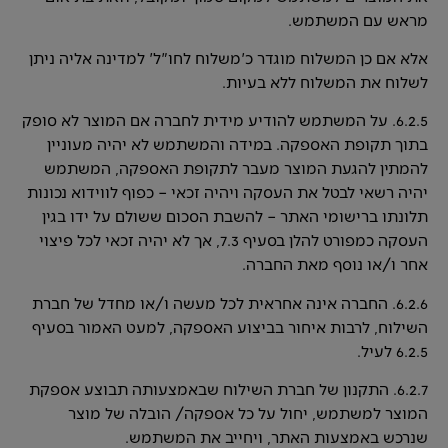
מראש עם המשתמש.
אלא אם כן המשלוח מוגדר כ'משלוח לחו"ל' למדינה אליה ניתן
לשלוח את המשלוח ללא בעיות.
6.2.5. על המשתמש להודיע מידית לחברה אם המוצר לא סופק
בתוך תקופת האספקה. במידה והמשתמש לא יהיה מעוניין
להמתין להגעת המוצר מעבר לתקופת האספקה, המשתמש
יהיה רשאי לבטל את העסקה ויהיה זכאי – כפוף לווידוא נכונות
תלונתו ברישומי האתר – להשבת הסכום ששולם על ידו בגין
העסקה כמפורט להלן בסעיף 7.3, אך לא יהיה זכאי לכל פיצוי
אחר ו/או נוסף מאת החברה.
6.2.6. החברה אינה אחראית לכל מעשה ו/או מחדל של חברת
השילוח, לרבות איחור בביצוע האספקה, למעט האמור בסעיף
6.2.5 לעיל.
6.2.7. התקנון של חברת השילוח שבאמצעותה תבוצע אספקת
המוצר למשתמש, יחול על כל אספקה/ הובלה של מוצר
שנרכש באמצעות האתר, ויחייב את המשתמש.