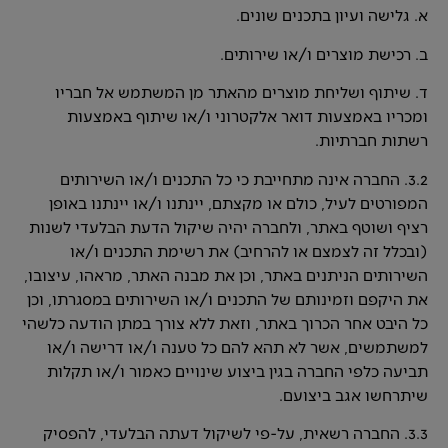
א. גלישה ועיון בתכנים שונים.
ב. רכישת מוצרים ו/או שירותים.
ד. שיתוף ושליחת מוצרים מהאתר מן המשתמש אל חבריו
ומכריו באמצעות דואר אלקטרוני ו/או שיתוף באמצעות
רשתות חברתיות.
3.2. החברה אינה מתחייבת כי כל התכנים ו/או השירותים
המפורטים לעיל, כולם או מקצתם, יינתנו ו/או יינתנו באופן
רציף ושוטף באתר, ולחברה יהיה שיקול הדעת הבלעדי לשנות
(ובכלל זה לצמצם או להרחיב) את רשימת התכנים ו/או
השירותים הניתנים באתר, וכן את מבנה האתר, מראהו, עיצובו,
את היקפם וזמינותם של התכנים ו/או השירותים במסגרתו, וכן
כל היבט אחר הכרוך באתר, וזאת ללא צורך במתן הודעה כלשהי
למשתמשים, אשר לא תהא להם כל טענה ו/או דרישה ו/או
תביעה כלפי החברה בגין ביצוע שינויים כאמור ו/או תקלות
שיתרחשו אגב ביצועם.
3.3. החברה רשאית, על-פי לשיקול דעתה הבלעדי, להפסיק