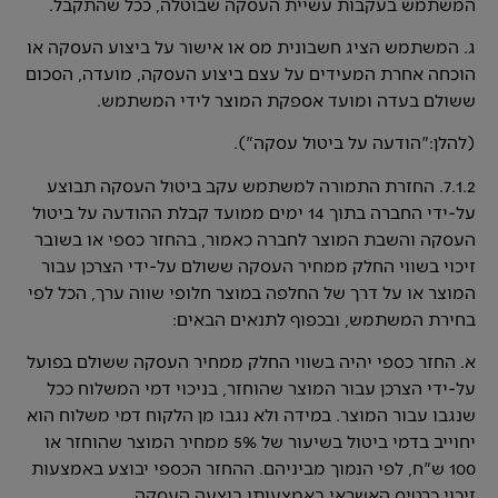
המשתמש בעקבות עשיית העסקה שבוטלה, ככל שהתקבל.
ג. המשתמש הציג חשבונית מס או אישור על ביצוע העסקה או
הוכחה אחרת המעידים על עצם ביצוע העסקה, מועדה, הסכום
ששולם בעדה ומועד אספקת המוצר לידי המשתמש.
(להלן:"הודעה על ביטול עסקה").
7.1.2. החזרת התמורה למשתמש עקב ביטול העסקה תבוצע
על-ידי החברה בתוך 14 ימים ממועד קבלת ההודעה על ביטול
העסקה והשבת המוצר לחברה כאמור, בהחזר כספי או בשובר
זיכוי בשווי החלק ממחיר העסקה ששולם על-ידי הצרכן עבור
המוצר או על דרך של החלפה במוצר חלופי שווה ערך, הכל לפי
בחירת המשתמש, ובכפוף לתנאים הבאים:
א. החזר כספי יהיה בשווי החלק ממחיר העסקה ששולם בפועל
על-ידי הצרכן עבור המוצר שהוחזר, בניכוי דמי המשלוח ככל
שנגבו עבור המוצר. במידה ולא נגבו מן הלקוח דמי משלוח הוא
יחוייב בדמי ביטול בשיעור של 5% ממחיר המוצר שהוחזר או
100 ש"ח, לפי הנמוך מביניהם. ההחזר הכספי יבוצע באמצעות
זיכוי כרטיס האשראי באמצעותו בוצעה העסקה.