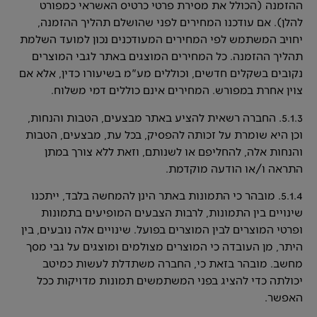
ההזמנה (הכולל את מסירת פרטי כרטיס האשראי כמפורט
להלן). אם עודכנו המחירים לפני שהושלם תהליך ההזמנה,
יחויב המשתמש לפי המחירים המעודכנים נכון למועד השלמת
תהליך ההזמנה. כל המחירים המוצגים באתר לגבי המוצרים
נקובים בשקלים חדשים, וכוללים מע"מ בשיעורו כדין, אלא אם
צוין אחרת במפורש. המחירים אינם כוללים דמי משלוח.
5.1.3. החברה רשאית להציע באתר מבצעים, הטבות והנחות,
וכן היא שומרת על זכותה להפסיק, בכל עת, מבצעים, הטבות
והנחות אלה, להחליפם או לשנותם, וזאת ללא צורך במתן
התראה ו/או הודעה מוקדמת.
5.1.4. מובהר כי התמונות באתר הינן להמחשה בלבד, ייתכנו
שינויים בין התמונות, לרבות הצבעים המופיעים בתמונות
ופרטי המוצרים לבין המוצרים בפועל. שינויים אלה נובעים, בין
היתר, מן העובדה כי המוצרים מצולמים ומוצגים על גבי מסך
מחשב. מובהר בזאת כי, החברה משתדלת לעשות כמיטב
יכולתה כדי להציג בפני המשתמשים תמונות מדויקות ככל
האפשר.