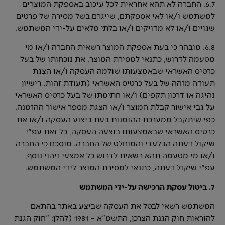
6.7. החברה לא תהא אחראית לכל עיכוב באספקת המוצרים
למשתמש ו/או לאי אספקתם, שייגרם בשל מסירה של פרטים
שגויים ו/או לא מדויקים ו/או בלתי מלאים על-ידי המשתמש.
6.8. מובהר כי בעת אספקת המוצר רשאית החברה ו/או מי
מטעמה לדרוש, כתנאי למסירת המוצר, את נוכחותו של בעל
כרטיס האשראי שבאמצעותו שולמה העסקה ו/או הצגת
תעודה מזהה של בעל כרטיס האשראי (תעודת זהות, רישיון
נהיגה או דרכון תקפים) ו/או חתימתו של בעל כרטיס האשראי
על גבי אישור קבלת המוצר ו/או הצגת מספר אישור ההזמנה,
כפי שיתקבל ממערכת ההזמנות בעת ביצוע העסקה ו/או את
כרטיס האשראי שבאמצעותו בוצעה העסקה, כל זאת עפ"י
שיקול דעתה הבלעדי והמוחלט של החברה. מוסכם כי החברה
ו/או מי מטעמה תהא רשאית לדרוש כל אמצעי זיהוי נוסף,
עפ"י שיקול דעתה, כתנאי למסירת המוצר לידי המשתמש.
7. ביטול עסקת הרכישה על-ידי המשתמש
המשתמש רשאי לבטל את העסקה שביצע באתר בהתאם
להוראות חוק הגנת הצרכן, התשמ"א – 1981 (להלן: "חוק הגנת