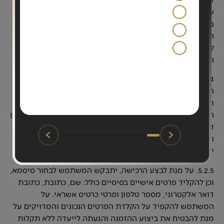
כובע סמעט חסידי
עדכונים באתר, והשנייה- הכוללת עידכונים אישיים למשתמש
בהתאם להעדפותיו כפי שסימן. על המשתמש לשים לב כי
כובע רבני
הסיר את עצמו מהרשימה המבוקשת, ובמקרה שאיננו מעוניין
כובע עגול / שפאלט
לקבל עוד דיוורים, באחריותו להסיר את עצמו מן הרשימות
השונות.
5.2.4. הזמנה כ"אורח" – קיימת אפשרות למשתמש לבצע
הזמנה באתר ללא פתיחת חשבון אישי. עם זאת, במידה
והמשתמש ביצע הזמנה כ"אורח" ולאחר מכן ביקש להחזיר את
ההזמנה – על מנת שיתאפשר לרשום יתרה לזכותו, יווצר חשבון
זמני אליו תוזן היתרה. במידה והמשתמש מעוניין בהחזר כספי
וזכאי לו על-פי הוראות תקנון זה, החזר שכזה יינתן על חשבון
יתרת הזכות.
5.2.5. על מנת לבצע הרכישה, יתבקש המשתמש לבחור סיסמא,
וכן להקליד פרטים אישיים בסיסיים כולל: שם, כתובת, כתובת
דואר אלקטרוני, מספר טלפון ופרטי כרטיס אשראי. על
המשתמש להקפיד על הקלדת הפרטים הנכונים והמדויקים על
מנת להבטיח את ביצוע ההזמנה והגעתה לייעדה ללא תקלות