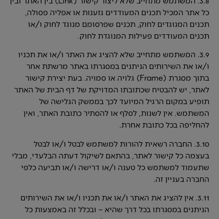
3.8. המשתמש מתחייב שלא ליצור קישור (Link) בין האתר ובין
כל אתר המכיל תכנים המעודדים גזענות או אפליה פסולה,
תכנים המנוגדים לחוק, תכנים שפרסומם מנוגד לחוק ו/או
תכנים המעודדים פעילות המנוגדת לחוק.
3.9. המשתמש מתחייב שלא להציג את האתר ו/או את תכניו
ו/או את השירותים הניתנים במסגרתו באתר מרשתת אחר
בתוך מסגרת (Frame) גלויה או סמויה. בעת יצירת קישור
לאתר, יש להבטיח שכתובתו המדויקת של דף הבית של האתר
תופיע במקום הרגיל המיועד לכך בממשק הגלישה של
המשתמש. אין לשנות, לסלף או להסתיר כתובת האתר, ואין
להחליפה בכל כתובת אחרת.
3.10. החברה רשאית להורות למשתמש לבטל ו/או לבטל
בעצמה כל קישור לאתר, בהתאם לשיקול דעתה הבלעדי, מבלי
שתעמוד למשתמש כל טענה ו/או דרישה ו/או תביעה כלפי
החברה בעניין זה.
3.11. אין להציג את האתר ו/או את תכניו ו/או את השירותים
הניתנים במסגרתו בכל דרך שהיא – ובכלל זה באמצעות כל