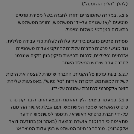
(להלן: "הליך ההזמנה").
5.2.6. במקרה שהמוצרים יחזרו לחברה בשל מסירת פרטים
מוטעים ו/או שגויים על-ידי המשתמש, יחוייב המשתמש
בתשלום בגין דמי משלוח וטיפול.
מסירת פרטים כוזבים ביודעין עלולה לעלות כדי עבירה פלילית.
נגד מגישי פרטים כוזבים עלולים להינקט צעדים משפטיים
אזרחיים ופליליים, לרבות תביעות נזיקין בגין נזקים שיגרמו
לחברה עקב שיבוש הפעלת האתר.
5.2.7. בעת עדכון סל הקניות, החברה שומרת לעצמה את הזכות
לשלוח למשתמש תזכורת אודות "סל נטוש", באמצעות שליחת
דואר אלקטרוני לכתובת שהוזנה על-ידו.
5.2.8. במעמד ביצוע הליך ההזמנה תבצע החברה בדיקת פרטי
כרטיס האשראי שמסר המשתמש, ועם קבלת אישור ההזמנה
על-ידי חברת כרטיסי האשראי, תימסר למשתמש הודעה
מתאימה כי ההזמנה אושרה ובוצעה (באתר וכן בהודעת דואר
אלקטרוני). מובהר כי חיוב המשתמש בגין עלות המוצר או