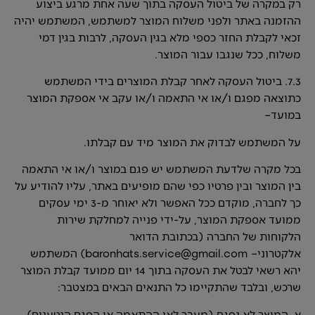
רק במקרה של ביטול העסקה בתוך שעה אחת מרגע ביצוע
ההזמנה באתר ולפני משלוח המוצר למשתמש, המשתמש יהיה
זכאי לקבלת החזר כספי מלא בגין העסקה, לרבות בגין דמי
משלוח, ככל שנגבו עבור המוצר.
7.3. ביטול העסקה לאחר קבלת המוצרים בידי המשתמש
כתוצאה מפגם ו/או אי התאמה ו/או עקב אי אספקת המוצר
במועד–
על המשתמש לבדוק את המוצר מיד עם קבלתו.
בכל מקרה שלדעת המשתמש יש פגם במוצר ו/או אי התאמה
בין המוצר ובין פרטיו כפי שהם מופיעים באתר, עליו להודיע על
כך לחברה, מוקדם ככל האפשר ולא יאוחר מ-3 ימי עסקים
ממועד אספקת המוצר, על-ידי פנייה למחלקת שירות
הלקוחות של החברה (בכתובת הדואר
אלקטרוני– baronhats.service@gmail.com) המשתמש
יהא רשאי לבטל את העסקה בתוך 14 יום ממועד קבלת המוצר
שרכש, ובלבד שהתקיימו כל התנאים הבאים במצטבר:
א. המוצר לא נפגם (מעבר לאי ההתאמה או הפגם הנטענים),