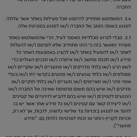
החברה.
3.6. המשתמש מתחייב להימנע מכל פעילות באתר אשר עלולה
לפגוע בשמה הטוב של החברה ו/או לפגוע במוניטין שלה.
3.7. מבלי לגרוע מכלליות האמור לעיל, הרי שהמשתמש באתר
מצהיר ומאשר בזה כי הינו מתחייב שלא לפרסם ו/או להעלות
לאתר ו/או להפעיל באתר ו/או להציג באמצעות האתר כל
מידע ו/או תכנת מחשב ו/או אימרה ו/או תכנים העולים כדי
לשון הרע ו/או בלתי מדויקים ו/או פוגעניים ו/או שקריים ו/או
מסולפים ו/או בלתי צנועים ו/או פוגעים בקדשי דת ו/או בעלי
אופי מיני ו/או מאיימים ו/או גזעניים ו/או בלתי חוקיים ו/או
מזיקים ו/או שיש בהם משום פרסומת שאינה של החברה ו/או
הנוגעים לקטינים ו/או שיש בהם להביא לזיהויים של קטינים
ו/או ליצירת קשר עם קטינים ו/או כל מידע אחר אשר יש בו
להפר או לפגוע בזכויות צד שלישי כלשהו, לרבות, אך לא רק,
זכויות לקניין-רוחני או זכות לפרטיות (להלן גם: "מידע
פוגעני").