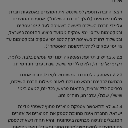
שליח.
6.2.1. החברה תספק למשתמש את המוצרים באמצעות חברת
שילוח עצמאית (להלן: "חברת השילוח"). אספקת המוצרים
על-ידי חברת השילוח תיעשה בשאיפה לעד 3 ימי עסקים
ובמקסימום עד 10 ימי עסקים ממועד ביצוע ההזמנה בישראל,
ובמשלוח לחו"ל בשאיפה לבין 7 ל30 ימי עסקים ובמקסימום עד
45 ימי עסקים (להלן:"תקופת האספקה").
6.2.2. בחישוב תקופת האספקה ימנו ימי עסקים בלבד, כלומר,
רק ימי א' עד ה', ולא כולל ימי שישי, שבת, ערבי חג וימי חג.
6.2.3. האספקה לכתובת המשתמש ו/או לכתובת אחרת
בהתאם לבחירתו תהא מוגבלת לאזור פעילות חברת השילוח,
בפריסה כלל ארצית, בתיאום מראש, בכל יום, למעט בימי
שישי/ שבת/ ערבי חג, חוה"מ וחג.
6.2.4. לא תתאפשר אספקת מוצרים מחוץ לשטחי מדינת
ישראל. החברה אינה מחויבת לספק את המוצרים אל אזורים
המוגבלים לגישה מבחינה ביטחונית, והיא תהיה רשאית לספק
את המוצרים למשתמש למקום סמוך ומקובל, וזאת בתיאום