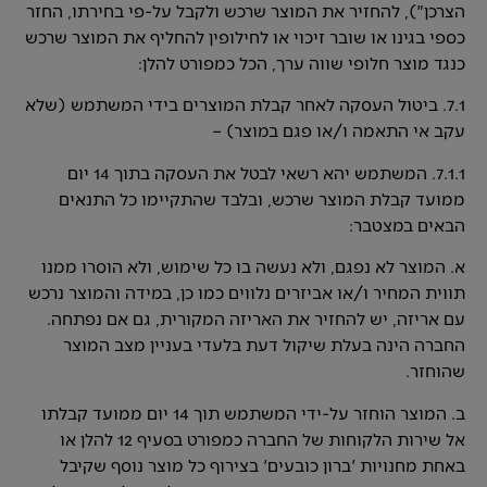
הצרכן"), להחזיר את המוצר שרכש ולקבל על-פי בחירתו, החזר
כספי בגינו או שובר זיכוי או לחילופין להחליף את המוצר שרכש
כנגד מוצר חלופי שווה ערך, הכל כמפורט להלן:
7.1. ביטול העסקה לאחר קבלת המוצרים בידי המשתמש (שלא
עקב אי התאמה ו/או פגם במוצר) –
7.1.1. המשתמש יהא רשאי לבטל את העסקה בתוך 14 יום
ממועד קבלת המוצר שרכש, ובלבד שהתקיימו כל התנאים
הבאים במצטבר:
א. המוצר לא נפגם, ולא נעשה בו כל שימוש, ולא הוסרו ממנו
תווית המחיר ו/או אביזרים נלווים כמו כן, במידה והמוצר נרכש
עם אריזה, יש להחזיר את האריזה המקורית, גם אם נפתחה.
החברה הינה בעלת שיקול דעת בלעדי בעניין מצב המוצר
שהוחזר.
ב. המוצר הוחזר על-ידי המשתמש תוך 14 יום ממועד קבלתו
אל שירות הלקוחות של החברה כמפורט בסעיף 12 להלן או
באחת מחנויות 'ברון כובעים' בצירוף כל מוצר נוסף שקיבל