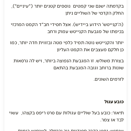
בקדמתה ישנם שני קמטים נוספים קטנים יותר ("עיניים"),
החלק הקדמי של השוליים ניתן
(ה'קנייטש' הידוע ביידיש). אצל חסידי חב"ד הקמט המרכזי
בכיפתו של מגבעת הקנייטש עמוק ורחב
יותר והקנייטש נוטה תמיד כלפי מטה ובזווית חדה יותר, כמו
כן חלקם מעצבים את הקמט העליון
בצורת משולש. זו המגבעת הנפוצה ביותר, ויש לה גרסאות
שונות ברוחב וגובה המגבעת בהתאם
לזרמים השונים.
כובע עגול
תיאור: כובע בעל שוליים עגולות עם סרט ריפס בקצהו, עשוי
לבד או צמר.
שימוש: נפוץ בקרב חסידיות גור וברסלב, לשימוש בימות