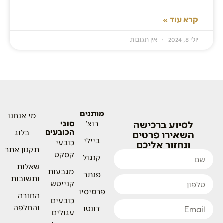
קרא עוד »
יולי 8, 2024
אין תגובות
מותגים
מי אנחנו
לסיוע ברכישה
רוצ'
סוגי
הכובעים
בלוג
השאירו פרטים
ביילי
כובעי
ונחזור אליכם
תקנון אתר
קסקט
קנגול
שאלות
מגבעות
פנתר
ותשובות
קנייטש
פרמיסיו
החזרה
כובעים
והחלפה
דונטו
עגולים